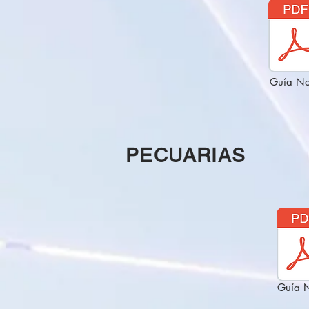
Guía No
PECUARIAS
Guía 