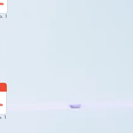
o. 1
. 1