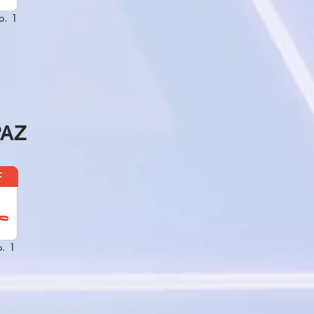
o. 1
PAZ
. 1