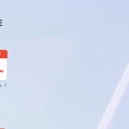
E
. 1