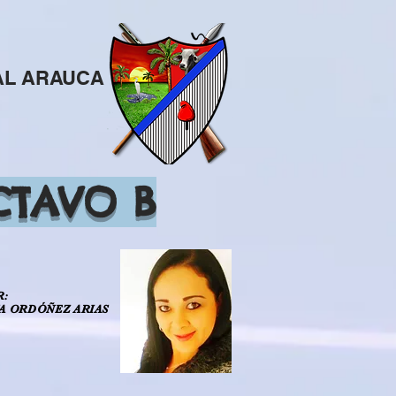
PAL ARAUCA
CTAVO B
R:
NA ORDÓÑEZ ARIAS