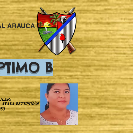
PAL ARAUCA
PTIMO B
ULAR:
A AYALA ESTUPIÑÁN
053