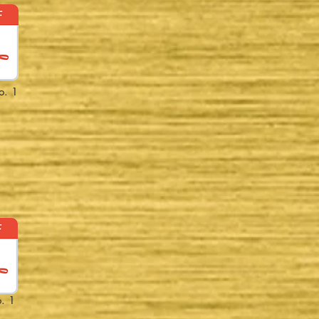
o. 1
. 1