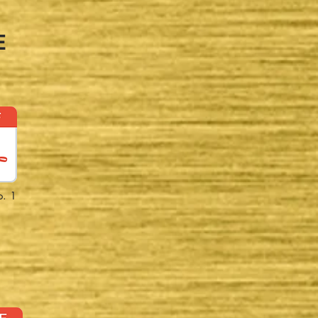
E
. 1