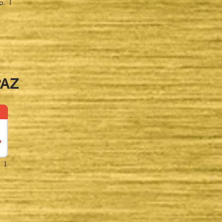
o. 1
PAZ
 1