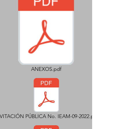
ANEXOS.pdf
VITACIÓN PÚBLICA No. IEAM-09-2022.pdf